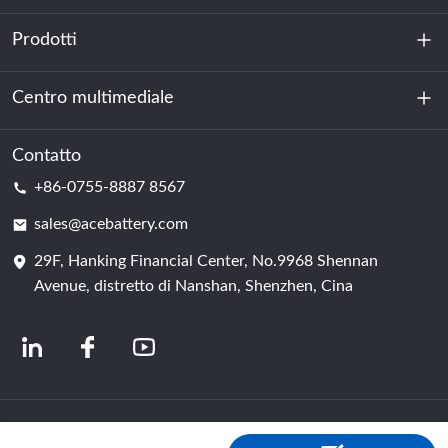
Prodotti
Chi siamo
Sostenibilità
Centro multimediale
Accumulo di energia
Centro dati e sala server
Contatto
Notizia
+86-0755-8887 8567
Forza motrice
Blog
sales@acebattery.com
29F, Hanking Financial Center, No.9968 Shennan
Cella della batteria
Avenue, distretto di Nanshan, Shenzhen, Cina
© 2024 Produttori cinesi di batterie agli ioni di litio | Fabbrica e azienda di