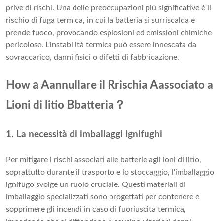
prive di rischi. Una delle preoccupazioni più significative è il
rischio di fuga termica, in cui la batteria si surriscalda e
prende fuoco, provocando esplosioni ed emissioni chimiche
pericolose. L'instabilità termica può essere innescata da
sovraccarico, danni fisici o difetti di fabbricazione.
H
a A
R
A
ow
annullare il
rischia
associato a
？
L
B
ioni di litio
batteria
1. La necessità di imballaggi ignifughi
Per mitigare i rischi associati alle batterie agli ioni di litio,
soprattutto durante il trasporto e lo stoccaggio, l'imballaggio
ignifugo svolge un ruolo cruciale. Questi materiali di
imballaggio specializzati sono progettati per contenere e
sopprimere gli incendi in caso di fuoriuscita termica,