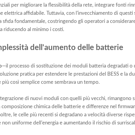
iali per migliorare la flessibilità della rete, integrare fonti rin
elettrica affidabile. Tuttavia, con l'invecchiamento di questi 
a sfida fondamentale, costringendo gli operatori a considera
a riducendo al minimo i costi.
plessità dell'aumento delle batterie
o
—il processo di sostituzione dei moduli batteria degradati o 
luzione pratica per estendere le prestazioni del BESS e la dura
è più così semplice come sembrava un tempo.
ntegrazione di nuovi moduli con quelli più vecchi, rimangono s
lla composizione chimica delle batterie e differenze nel firmw
Inoltre, le celle più recenti si degradano a velocità diverse risp
 non uniforme dell'energia e aumentando il rischio di surrisc