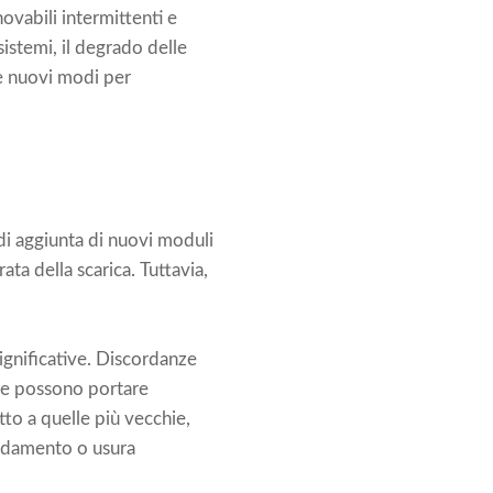
novabili intermittenti e
sistemi, il degrado delle
re nuovi modi per
di aggiunta di nuovi moduli
ta della scarica. Tuttavia,
ignificative. Discordanze
are possono portare
etto a quelle più vecchie,
aldamento o usura