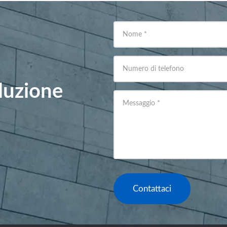
Nome
*
Numero di telefono
oluzione
Messaggio
*
Contattaci