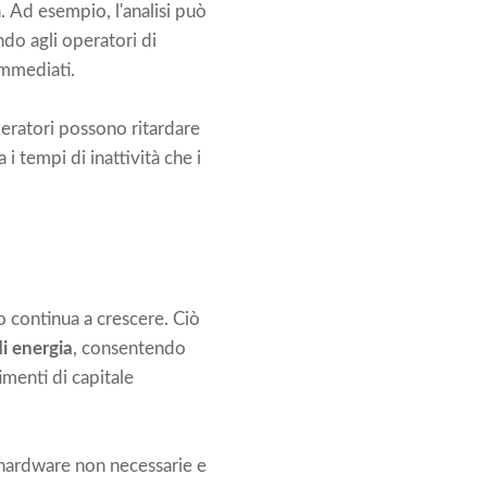
. Ad esempio, l'analisi può
ndo agli operatori di
immediati.
peratori possono ritardare
 i tempi di inattività che i
o continua a crescere. Ciò
i energia
, consentendo
imenti di capitale
ni hardware non necessarie e