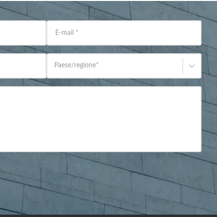
E-mail
*
Paese/regione
*